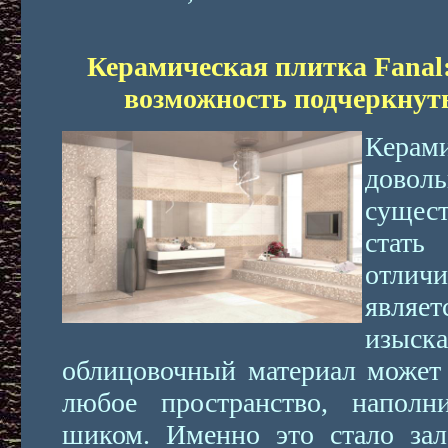
Керамическая плитка Fanal
возможность подчеркнут
Керам
дово
сущес
стать
отличи
являе
изыс
облицовочный материал может 
любое пространство, напол
шиком. Именно это стало зал