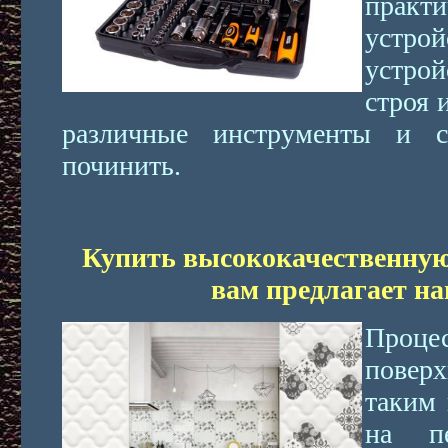
практ
устро
устро
строя 
различные инструменты и 
починить.
Купить высококачественну
вам предлагает н
Проце
повер
таким 
на пе