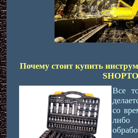
Почему стоит купить инструм
SHOPT
Все то
делает
со вре
либо 
обра