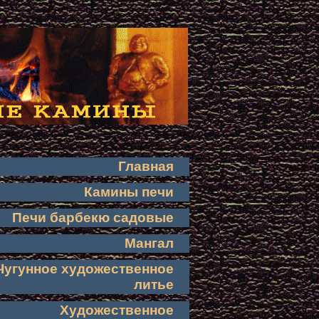
Главная
Камины печи
Печи барбекю садовые
Мангал
Чугунное художественное
литье
Художественное