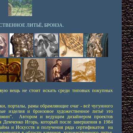
ТВЕННОЕ ЛИТЬЁ, БРОНЗА.
вую вещь не стоит искать среди типовых покупных
ки, порталы, рамы обрамляющие очаг - всё чугунного
ые изделия и бронзовое художественное литьё это
-камин". Автором и ведущим дизайнером проектов
я Демченко Игорь, который после завершения в 1984
айна и Искусств и получения ряда сертификатов на
зируется в области каминов, художественного литья,