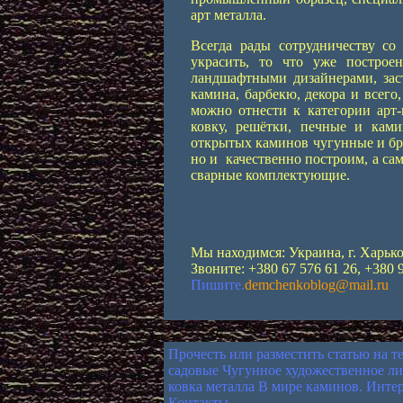
арт металла.
Всегда рады сотрудничеству со
украсить, то что уже построе
ландшафтными дизайнерами, зас
камина, барбекю, декора и всего
можно отнести к категории арт-
ковку, решётки, печные и кам
открытых каминов чугунные и бро
но и качественно построим, а сам
сварные комплектующие.
Мы находимся: Украина, г. Харько
Звоните: +380 67 576 61 26, +380 9
Пишите.
demchenkoblog@mail.ru
Прочесть или разместить статью на т
садовые
Чугунное художественное ли
ковка металла
В мире каминов. Интер
Контакты