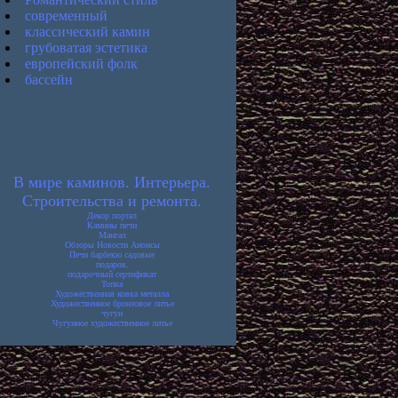
современный
классический камин
грубоватая эстетика
европейский фолк
бассейн
В мире каминов. Интерьера.
Строительства и ремонта.
Декор портал
Камины печи
Мангал
Обзоры Новости Анонсы
Печи барбекю садовые
подарок.
подарочный сертификат
Топка
Художественная ковка металла
Художественное бронзовое литье
чугун
Чугунное художественное литье