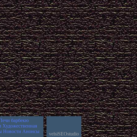
Печи барбекю
л
Художественная
ы Новости Анонсы
velsiSEOstudio