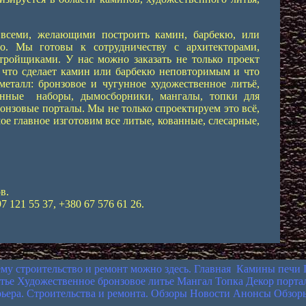
 всеми, желающими построить камин, барбекю, или
но. Мы готовы к сотрудничеству с архитекторами,
тройщиками. У нас можно заказать не только проект
, что сделает камин или барбекю неповторимым и что
металл: бронзовое и чугунное художественное литьё,
инные наборы, дымосборники, мангалы, топки для
нзовые порталы. Мы не только спроектируем это всё,
ое главное изготовим все литые, кованные, слесарные,
в.
7 121 55 37, +380 67 576 61 26.
ему строительство и ремонт можно здесь.
Главная
Камины печи
тье
Художественное бронзовое литье
Мангал
Топка
Декор порта
ьера. Строительства и ремонта.
Обзоры Новости Анонсы
Обзор