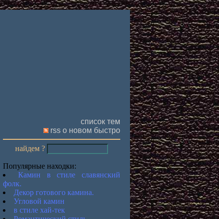
список тем
rss о новом быстро
найдем ?
Популярные находки:
Камин в стиле славянский
фолк.
Декор готового камина.
Угловой камин
в стиле хай-тек
Романтический стиль