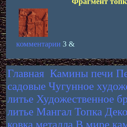
Фрагмент топк
комментарии
3 &
Главная
Камины печи
П
садовые
Чугунное худож
литье
Художественное б
литье
Мангал
Топка
Деко
ковка металла
В мире ка