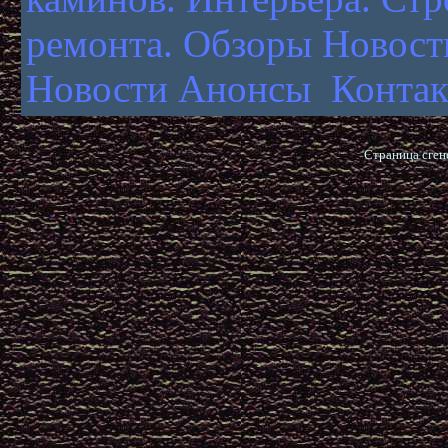
ремонта.
Обзоры Новост
Новости Анонсы
Конта
Страница сген