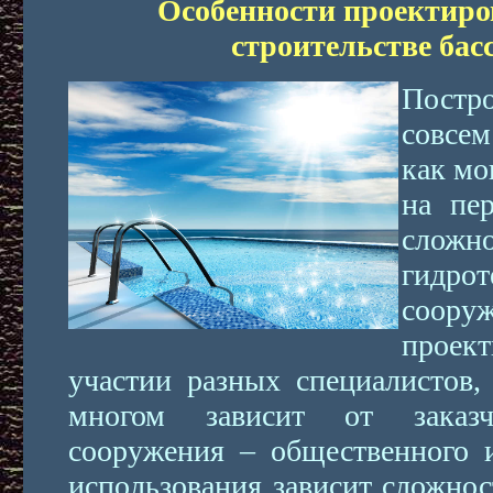
Особенности проектиро
строительстве бас
Пост
совсе
как мо
на пе
сложн
гидрот
соору
прое
участии разных специалистов,
многом зависит от заказ
сооружения – общественного 
использования зависит сложнос